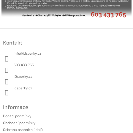
Z
á
Kontakt
p
a
info
@
idsperky.cz
t
í
603 433 765
IDsperky.cz
idsperky.cz
Informace
Dodací podmínky
Obchodní podmínky
Ochrana osobních údajů