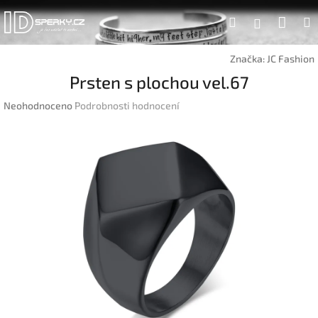
Přejít
Náku
Hledat
na
Přihlášen
obsah
koší
Značka:
JC Fashion
Prsten s plochou vel.67
Průměrné
Neohodnoceno
Podrobnosti hodnocení
hodnocení
produktu
je
0,0
z
5
hvězdiček.