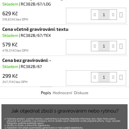
Skladem
| RC382B/67/LOG
629 Kč
D
k
519,83 Kč bez DPH
Cena včetně gravírování: textu
Skladem
| RC382B/67/TEX
579 Kč
D
k
478,51 Kč bez DPH
Cena bez gravírování: -
Skladem
| RC382B/67
299 Kč
D
k
247,11 Kč bez DPH
Popis
Hodnocení
Diskuze