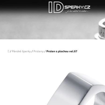
Přejít
na
obsah
Domů
/
Pánské šperky
/
Prsteny
/
Prsten s plochou vel.67