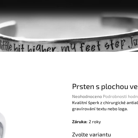
Prsten s plochou ve
Průměrné
Neohodnoceno
Podrobnosti hodn
hodnocení
Kvalitní šperk z chirurgické ant
produktu
gravírování textu nebo loga.
je
0,0
Záruka
:
2 roky
z
5
Zvolte variantu