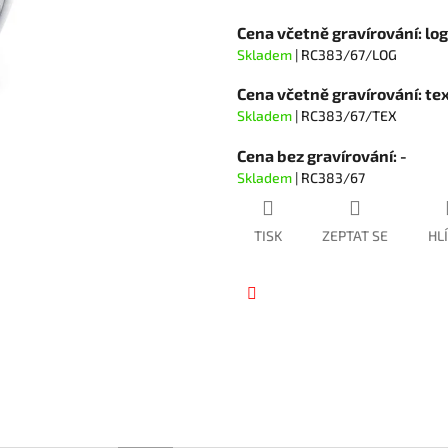
hvězdiček.
Cena včetně gravírování: lo
Skladem
| RC383/67/LOG
Cena včetně gravírování: te
Skladem
| RC383/67/TEX
Cena bez gravírování: -
Skladem
| RC383/67
TISK
ZEPTAT SE
HL
Facebook