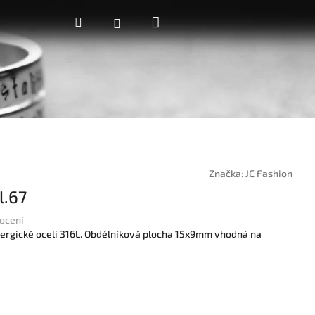
Nákupní
Hledat
Přihlášení
košík
Značka:
JC Fashion
l.67
ocení
ialergické oceli 316L. Obdélníková plocha 15x9mm vhodná na