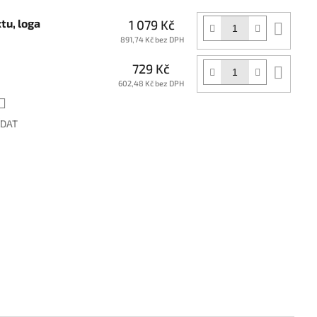
tu, loga
1 079 Kč
Do
koší
891,74 Kč bez DPH
729 Kč
Do
koší
602,48 Kč bez DPH
ÍDAT