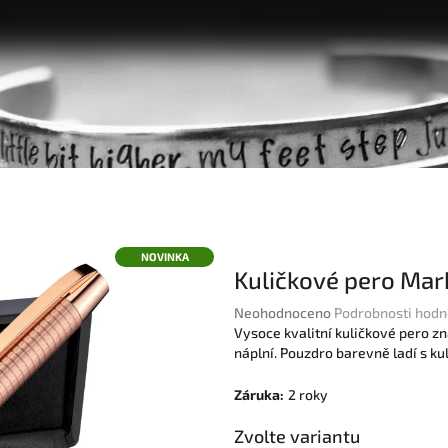
NOVINKA
Kuličkové pero Mar
Průměrné
Neohodnoceno
Podrobnosti hodn
hodnocení
Vysoce kvalitní kuličkové pero
produktu
náplní.
Pouzdro barevně ladí s k
je
0,0
Záruka
:
2 roky
z
5
Zvolte variantu