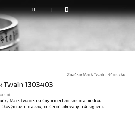
Nákupní
Hledat
Přihlášení
košík
Značka:
Mark Twain, Německo
k Twain 1303403
ocení
 značky Mark Twain s otočným mechanismem a modrou
uličkovým perem a zaujme černě lakovaným designem.