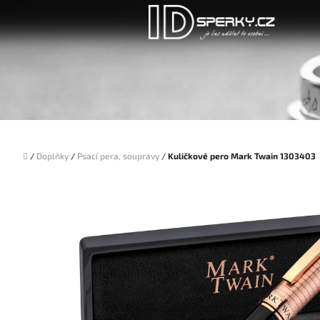
Přejít
na
obsah
Domů
/
Doplňky
/
Psací pera, soupravy
/
Kuličkové pero Mark Twain 1303403