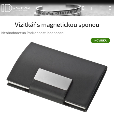
Přejít
Náku
Hledat
na
Přihlášen
obsah
koší
Vizitkář s magnetickou sponou
Průměrné
Neohodnoceno
Podrobnosti hodnocení
hodnocení
NOVINKA
produktu
je
0,0
z
5
hvězdiček.