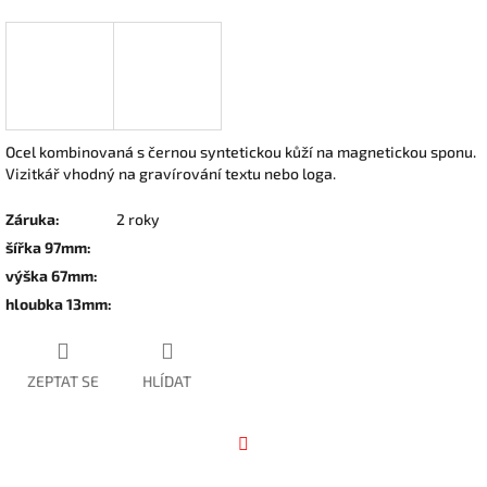
Ocel kombinovaná s černou syntetickou kůží na magnetickou sponu.
Vizitkář vhodný na gravírování textu nebo loga.
Záruka
:
2 roky
šířka 97mm
:
výška 67mm
:
hloubka 13mm
:
ZEPTAT SE
HLÍDAT
Facebook