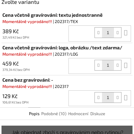
Zvolte variantu
Cena včetně gravírování: textu jednostranně
Momentálně vyprodáno!!!
| 202317/TEX
389 Kč
D
k
321,49 Kč bez DPH
Cena včetně gravírování: loga, obrázku /text zdarma/
Momentálně vyprodáno!!!
| 202317/LOG
459 Kč
D
k
379,34 Kč bez DPH
Cena bez gravírování: -
Momentálně vyprodáno!!!
| 202317
129 Kč
D
k
106,61 Kč bez DPH
Popis
Podobné (10)
Hodnocení
Diskuze