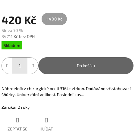
420 Kč
1 400 Kč
Sleva 70 %
347,11 Kč bez DPH
Měrná
Skladem
cena:
Do košíku
Náhrdelník z chirurgické oceli 316L+ zirkon. Dodáváno vč.stahovací
šňůrky. Univerzální velikost. Poslední kus...
Záruka
:
2 roky
ZEPTAT SE
HLÍDAT