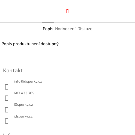
Facebook
Popis
Hodnocení
Diskuze
Popis produktu není dostupný
Z
á
Kontakt
p
a
info
@
idsperky.cz
t
í
603 433 765
IDsperky.cz
idsperky.cz