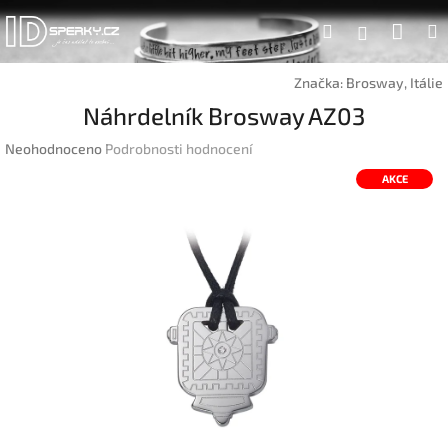
Přejít
Náku
Hledat
na
Přihlášen
obsah
koší
Značka:
Brosway, Itálie
Náhrdelník Brosway AZ03
Průměrné
Neohodnoceno
Podrobnosti hodnocení
hodnocení
AKCE
produktu
je
0,0
z
5
hvězdiček.