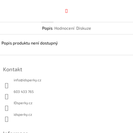
Facebook
Popis
Hodnocení
Diskuze
Popis produktu není dostupný
Z
á
Kontakt
p
a
info
@
idsperky.cz
t
í
603 433 765
IDsperky.cz
idsperky.cz