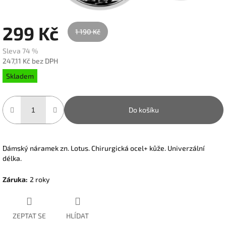
299 Kč
1 190 Kč
Sleva 74 %
247,11 Kč bez DPH
Měrná
Skladem
cena:
Do košíku
Dámský náramek zn. Lotus. Chirurgická ocel+ kůže. Univerzální
délka.
Záruka
:
2 roky
ZEPTAT SE
HLÍDAT