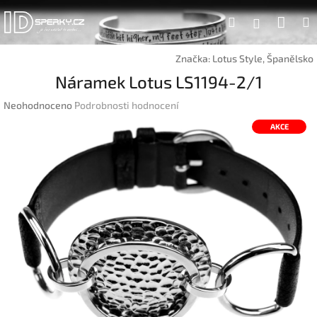
Přejít
Náku
Hledat
na
Přihlášen
obsah
koší
Značka:
Lotus Style, Španělsko
Náramek Lotus LS1194-2/1
Průměrné
Neohodnoceno
Podrobnosti hodnocení
hodnocení
AKCE
produktu
je
0,0
z
5
hvězdiček.