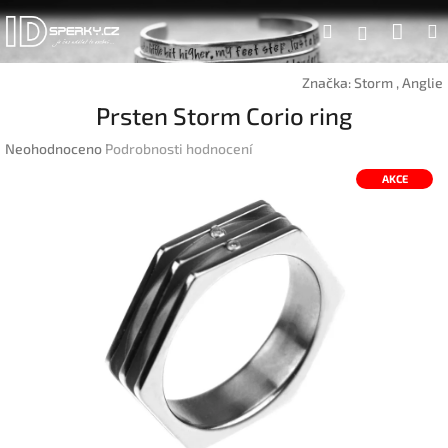
Přejít
Náku
Hledat
na
Přihlášen
obsah
koší
Značka:
Storm , Anglie
Prsten Storm Corio ring
Průměrné
Neohodnoceno
Podrobnosti hodnocení
hodnocení
AKCE
produktu
je
0,0
z
5
hvězdiček.