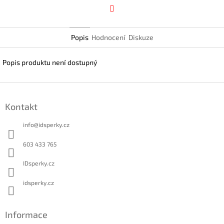
Facebook
Popis
Hodnocení
Diskuze
Popis produktu není dostupný
Z
á
Kontakt
p
a
info
@
idsperky.cz
t
í
603 433 765
IDsperky.cz
idsperky.cz
Informace