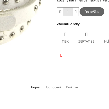
Kožený náramek dámský. Barva bí
hvězdiček.
Do košíku
Záruka
:
2 roky
TISK
ZEPTAT SE
HL
Facebook
Popis
Hodnocení
Diskuze