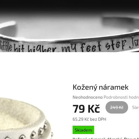
Kožený náramek
Průměrné
Neohodnoceno
Podrobnosti hodn
hodnocení
79 Kč
249 Kč
Sle
produktu
je
65,29 Kč bez DPH
0,0
Měrná
z
Skladem
cena:
5