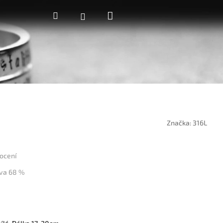
Nákupní
Hledat
Přihlášení
košík
Značka:
316L
ocení
va 68 %