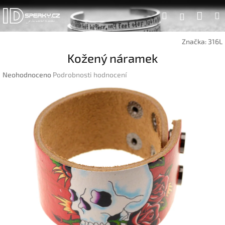
Přejít
Náku
Hledat
na
Přihlášen
obsah
koší
Značka:
316L
Kožený náramek
Průměrné
Neohodnoceno
Podrobnosti hodnocení
hodnocení
produktu
je
0,0
z
5
hvězdiček.