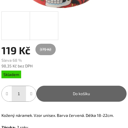
119 Kč
379 Kč
Sleva 68 %
98,35 Kč bez DPH
Měrná
Skladem
cena:
Do košíku
Kožený náramek. Vzor unisex. Barva červená. Délka 18-22cm.
Záruka
:
2 roky