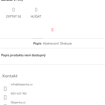
ZEPTAT SE
HLÍDAT
Facebook
Popis
Hodnocení
Diskuze
Popis produktu není dostupný
Z
á
Kontakt
p
a
info
@
idsperky.cz
t
í
603 433 765
IDsperky.cz