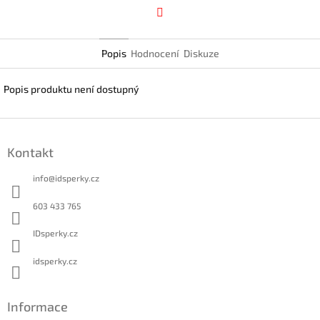
Facebook
Popis
Hodnocení
Diskuze
Popis produktu není dostupný
Z
á
Kontakt
p
a
info
@
idsperky.cz
t
í
603 433 765
IDsperky.cz
idsperky.cz
Informace