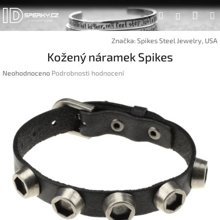
Přejít
Náku
Hledat
na
Přihlášen
obsah
koší
Značka:
Spikes Steel Jewelry, USA
Kožený náramek Spikes
Průměrné
Neohodnoceno
Podrobnosti hodnocení
hodnocení
produktu
je
0,0
z
5
hvězdiček.