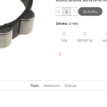
Kožený náramek. Barva černá. Uni
hvězdiček.
Do košíku
Záruka
:
2 roky
TISK
ZEPTAT SE
HL
Facebook
Popis
Hodnocení
Diskuze