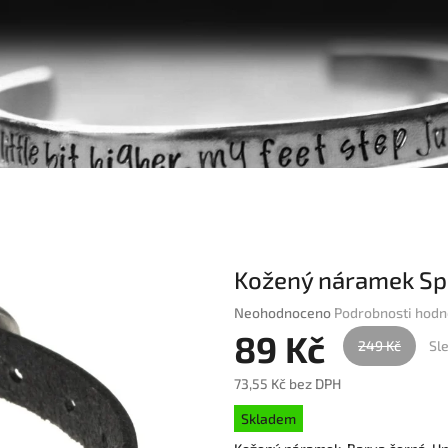
Kožený náramek Sp
Průměrné
Neohodnoceno
Podrobnosti hodn
hodnocení
89 Kč
249 Kč
Sl
produktu
je
73,55 Kč bez DPH
0,0
Měrná
z
Skladem
cena:
5