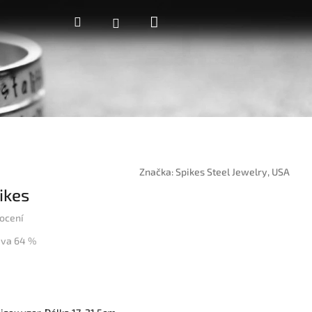
Nákupní
Hledat
Přihlášení
košík
Značka:
Spikes Steel Jewelry, USA
ikes
ocení
eva 64 %