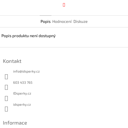
Facebook
Popis
Hodnocení
Diskuze
Popis produktu není dostupný
Z
á
Kontakt
p
a
info
@
idsperky.cz
t
í
603 433 765
IDsperky.cz
idsperky.cz
Informace