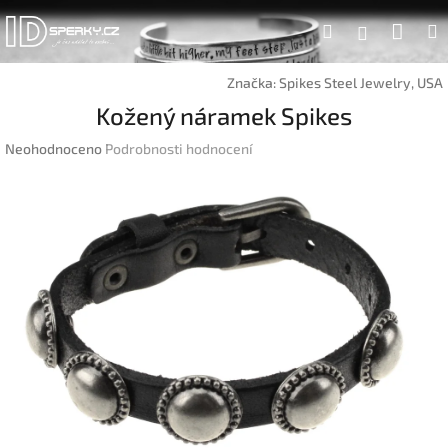
Přejít
Náku
Hledat
na
Přihlášen
obsah
koší
Značka:
Spikes Steel Jewelry, USA
Kožený náramek Spikes
Průměrné
Neohodnoceno
Podrobnosti hodnocení
hodnocení
produktu
je
0,0
z
5
hvězdiček.