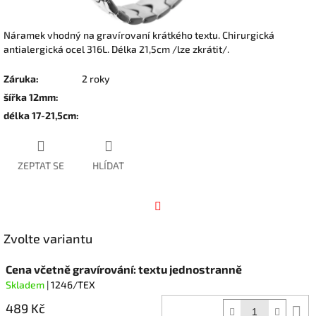
Náramek vhodný na gravírovaní krátkého textu. Chirurgická
antialergická ocel 316L. Délka 21,5cm /lze zkrátit/.
Záruka
:
2 roky
šířka 12mm
:
délka 17-21,5cm
:
ZEPTAT SE
HLÍDAT
Facebook
Zvolte variantu
Cena včetně gravírování: textu jednostranně
Skladem
| 1246/TEX
489 Kč
D