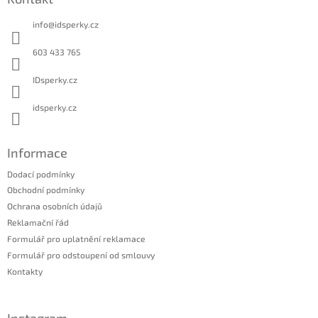
p
a
info
@
idsperky.cz
t
í
603 433 765
IDsperky.cz
idsperky.cz
Informace
Dodací podmínky
Obchodní podmínky
Ochrana osobních údajů
Reklamační řád
Formulář pro uplatnění reklamace
Formulář pro odstoupení od smlouvy
Kontakty
Instagram