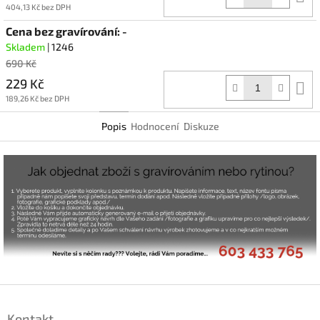
k
404,13 Kč bez DPH
Cena bez gravírování: -
Skladem
| 1246
690 Kč
229 Kč
D
k
189,26 Kč bez DPH
Popis
Hodnocení
Diskuze
Z
á
Kontakt