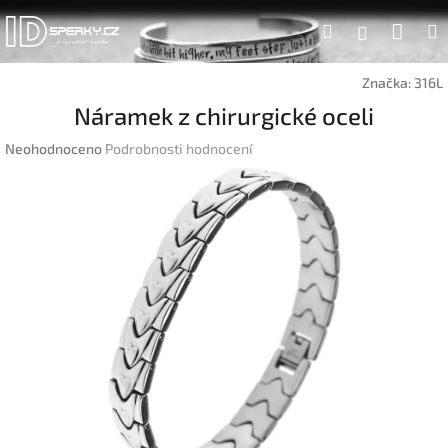
Přejít
Náku
Hledat
na
Přihlášen
obsah
koší
Značka:
316L
Náramek z chirurgické oceli
Průměrné
Neohodnoceno
Podrobnosti hodnocení
hodnocení
produktu
je
0,0
z
5
hvězdiček.