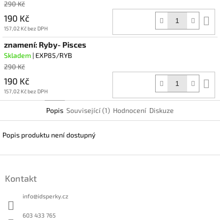
290 Kč
190 Kč
D
k
157,02 Kč bez DPH
znamení: Ryby- Pisces
Skladem
| EXP85/RYB
290 Kč
190 Kč
D
k
157,02 Kč bez DPH
Popis
Související (1)
Hodnocení
Diskuze
Popis produktu není dostupný
Z
á
Kontakt
p
a
info
@
idsperky.cz
t
í
603 433 765