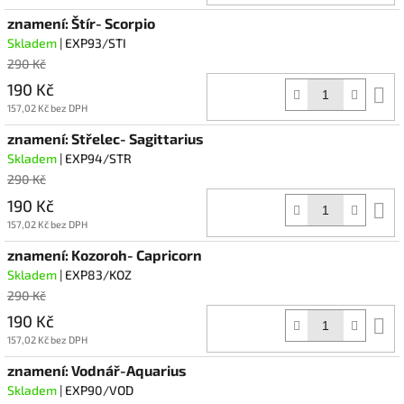
znamení: Štír- Scorpio
Skladem
| EXP93/STI
290 Kč
190 Kč
D
k
157,02 Kč bez DPH
znamení: Střelec- Sagittarius
Skladem
| EXP94/STR
290 Kč
190 Kč
D
k
157,02 Kč bez DPH
znamení: Kozoroh- Capricorn
Skladem
| EXP83/KOZ
290 Kč
190 Kč
D
k
157,02 Kč bez DPH
znamení: Vodnář-Aquarius
Skladem
| EXP90/VOD