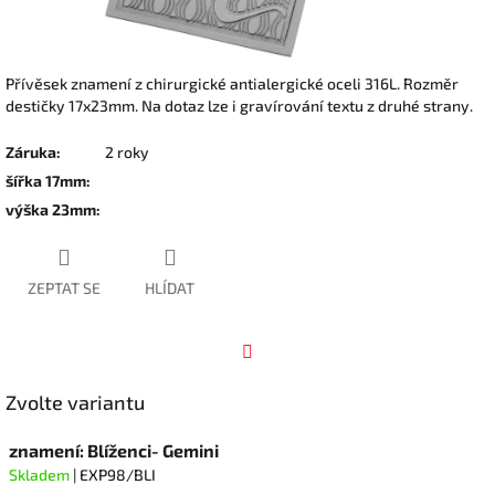
Přívěsek znamení z chirurgické antialergické oceli 316L. Rozměr
destičky 17x23mm. Na dotaz lze i gravírování textu z druhé strany.
Záruka
:
2 roky
šířka 17mm
:
výška 23mm
:
ZEPTAT SE
HLÍDAT
Facebook
Zvolte variantu
znamení: Blíženci- Gemini
Skladem
| EXP98/BLI