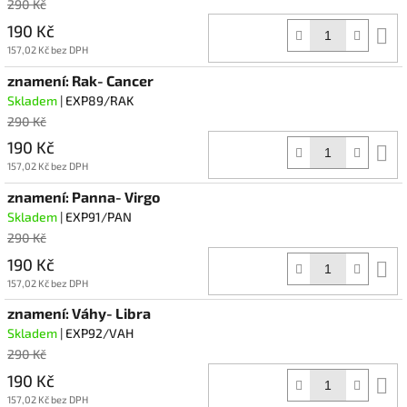
290 Kč
190 Kč
D
k
157,02 Kč bez DPH
znamení: Rak- Cancer
Skladem
| EXP89/RAK
290 Kč
190 Kč
D
k
157,02 Kč bez DPH
znamení: Panna- Virgo
Skladem
| EXP91/PAN
290 Kč
190 Kč
D
k
157,02 Kč bez DPH
znamení: Váhy- Libra
Skladem
| EXP92/VAH
290 Kč
190 Kč
D
k
157,02 Kč bez DPH