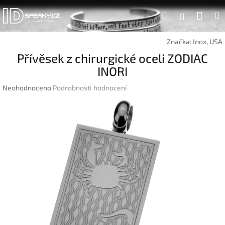
Přejít
Náku
Hledat
na
Přihlášen
obsah
koší
Značka:
Inox, USA
Přívěsek z chirurgické oceli ZODIAC
INORI
Průměrné
Neohodnoceno
Podrobnosti hodnocení
hodnocení
produktu
je
0,0
z
5
hvězdiček.