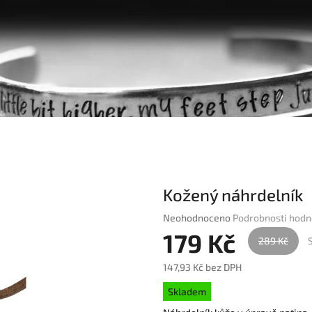
Kožený náhrdelník
Průměrné
Neohodnoceno
Podrobnosti hodn
hodnocení
179 Kč
289 Kč
produktu
je
147,93 Kč bez DPH
0,0
Měrná
z
Skladem
cena:
5