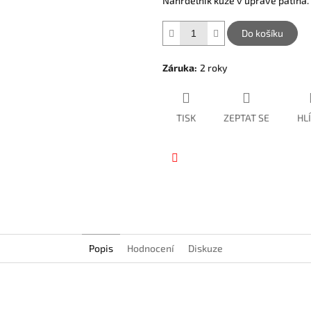
Náhrdelník kůže v úpravě patina.
hvězdiček.
Do košíku
Záruka
:
2 roky
TISK
ZEPTAT SE
HL
Facebook
Popis
Hodnocení
Diskuze