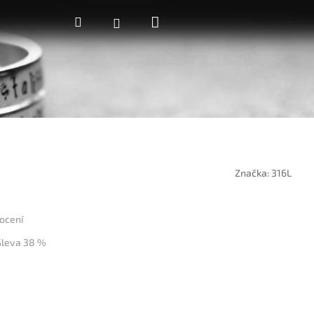
Nákupní
Hledat
Přihlášení
košík
Značka:
316L
ocení
Sleva 38 %