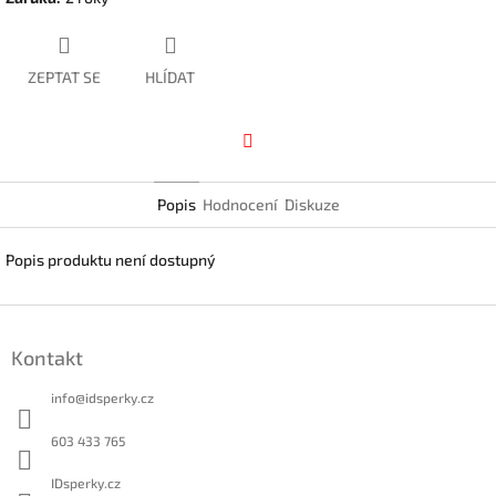
ZEPTAT SE
HLÍDAT
Facebook
Popis
Hodnocení
Diskuze
Popis produktu není dostupný
Z
á
Kontakt
p
a
info
@
idsperky.cz
t
í
603 433 765
IDsperky.cz