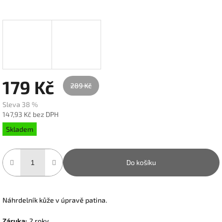
179 Kč
289 Kč
Sleva 38 %
147,93 Kč bez DPH
Měrná
Skladem
cena:
Do košíku
Náhrdelník kůže v úpravě patina.
Záruka
:
2 roky