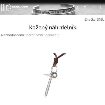
Přejít
Náku
Hledat
na
Přihlášen
obsah
koší
Značka:
316L
Kožený náhrdelník
Průměrné
Neohodnoceno
Podrobnosti hodnocení
hodnocení
produktu
je
0,0
z
5
hvězdiček.