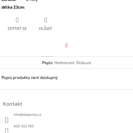
délka 23cm
:
ZEPTAT SE
HLÍDAT
Facebook
Popis
Hodnocení
Diskuze
Popis produktu není dostupný
Z
á
Kontakt
p
a
info
@
idsperky.cz
t
í
603 433 765