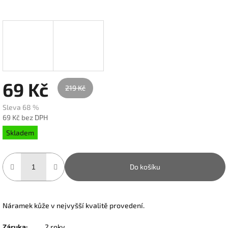
69 Kč
219 Kč
Sleva 68 %
69 Kč bez DPH
Měrná
Skladem
cena:
Do košíku
Náramek kůže v nejvyšší kvalitě provedení.
Záruka
:
2 roky