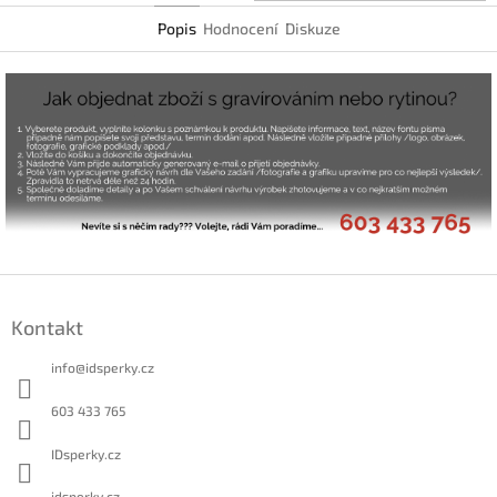
Popis
Hodnocení
Diskuze
Z
á
Kontakt
p
a
info
@
idsperky.cz
t
í
603 433 765
IDsperky.cz
idsperky.cz