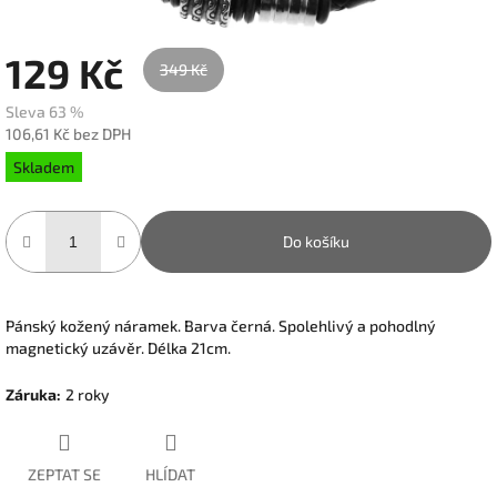
129 Kč
349 Kč
Sleva 63 %
106,61 Kč bez DPH
Měrná
Skladem
cena:
Do košíku
Pánský kožený náramek. Barva černá. Spolehlivý a pohodlný
magnetický uzávěr. Délka 21cm.
Záruka
:
2 roky
ZEPTAT SE
HLÍDAT