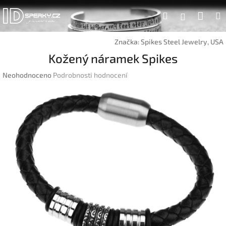
Přejít
Náku
Hledat
na
Přihlášen
obsah
koší
Značka:
Spikes Steel Jewelry, USA
Kožený náramek Spikes
Průměrné
Neohodnoceno
Podrobnosti hodnocení
hodnocení
produktu
je
0,0
z
5
hvězdiček.