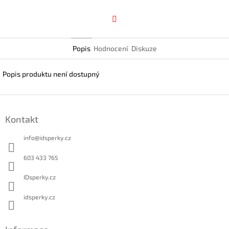
Facebook
Popis
Hodnocení
Diskuze
Popis produktu není dostupný
Z
á
Kontakt
p
a
info
@
idsperky.cz
t
í
603 433 765
IDsperky.cz
idsperky.cz