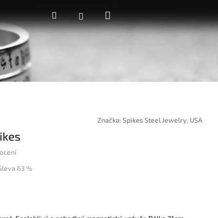
Nákupní
Hledat
Přihlášení
košík
Značka:
Spikes Steel Jewelry, USA
ikes
ocení
Sleva 63 %