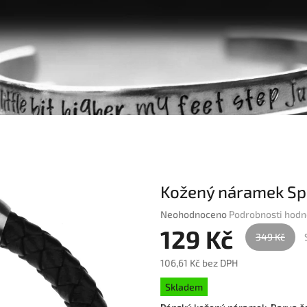
Kožený náramek Sp
Průměrné
Neohodnoceno
Podrobnosti hodn
hodnocení
129 Kč
349 Kč
produktu
je
106,61 Kč bez DPH
0,0
Měrná
z
Skladem
cena:
5