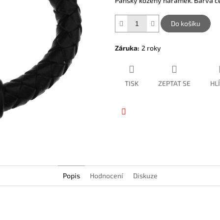
Pánský kožený náramek. Barva če
hvězdiček.
Do košíku
Záruka
:
2 roky
TISK
ZEPTAT SE
HL
Facebook
Popis
Hodnocení
Diskuze