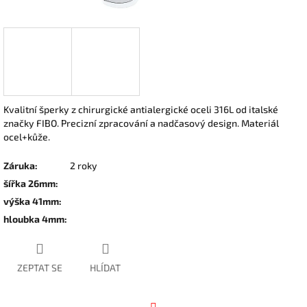
Kvalitní šperky z chirurgické antialergické oceli 316L od italské
značky FIBO. Precizní zpracování a nadčasový design. Materiál
ocel+kůže.
Záruka
:
2 roky
šířka 26mm
:
výška 41mm
:
hloubka 4mm
:
ZEPTAT SE
HLÍDAT