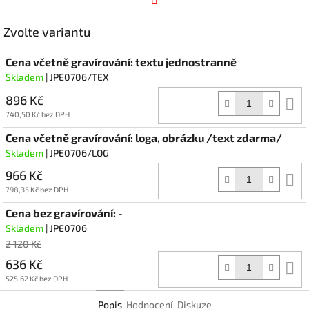
Facebook
Zvolte variantu
Cena včetně gravírování: textu jednostranně
Skladem
| JPE0706/TEX
896 Kč
D
k
740,50 Kč bez DPH
Cena včetně gravírování: loga, obrázku /text zdarma/
Skladem
| JPE0706/LOG
966 Kč
D
k
798,35 Kč bez DPH
Cena bez gravírování: -
Skladem
| JPE0706
2 120 Kč
636 Kč
D
k
525,62 Kč bez DPH
Popis
Hodnocení
Diskuze