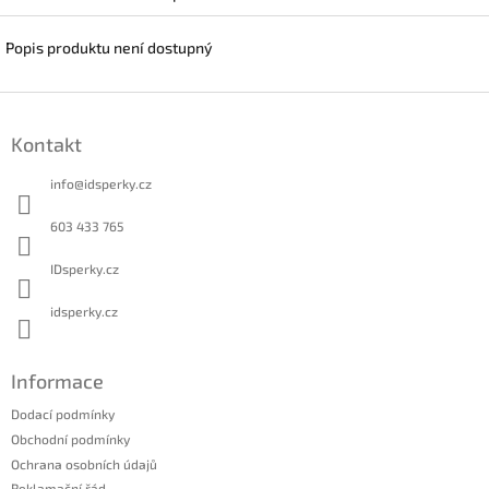
Popis produktu není dostupný
Z
á
Kontakt
p
a
info
@
idsperky.cz
t
í
603 433 765
IDsperky.cz
idsperky.cz
Informace
Dodací podmínky
Obchodní podmínky
Ochrana osobních údajů
Reklamační řád