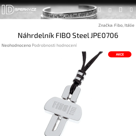
Přejít
Náku
Hledat
na
Přihlášen
obsah
koší
Značka:
Fibo, Itálie
Náhrdelník FIBO Steel JPE0706
Průměrné
Neohodnoceno
Podrobnosti hodnocení
hodnocení
AKCE
produktu
je
0,0
z
5
hvězdiček.