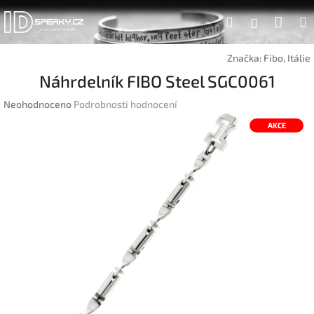
Přejít
Náku
Hledat
na
Přihlášen
obsah
koší
Značka:
Fibo, Itálie
Náhrdelník FIBO Steel SGC0061
Průměrné
Neohodnoceno
Podrobnosti hodnocení
hodnocení
AKCE
produktu
je
0,0
z
5
hvězdiček.