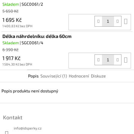
Skladem
| SGC0061/2
5 650 Kč
1 695 Kč
D
k
1 400,83 Kč bez DPH
Délka náhrdelníku: délka 60cm
Skladem
| SGC0061/4
6 390 Kč
1 917 Kč
D
k
1 584,30 Kč bez DPH
Popis
Související (1)
Hodnocení
Diskuze
Popis produktu není dostupný
Z
á
Kontakt
p
a
info
@
idsperky.cz
t