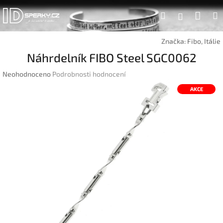
Přejít
Náku
Hledat
na
Přihlášen
obsah
koší
Značka:
Fibo, Itálie
Náhrdelník FIBO Steel SGC0062
Průměrné
Neohodnoceno
Podrobnosti hodnocení
hodnocení
AKCE
produktu
je
0,0
z
5
hvězdiček.