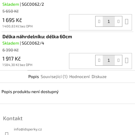
Skladem
| SGC0062/2
5 650 Kč
1 695 Kč
D
k
1 400,83 Kč bez DPH
Délka náhrdelníku: délka 60cm
Skladem
| SGC0062/4
6 390 Kč
1 917 Kč
D
k
1 584,30 Kč bez DPH
Popis
Související (1)
Hodnocení
Diskuze
Popis produktu není dostupný
Z
á
Kontakt
p
a
info
@
idsperky.cz
t