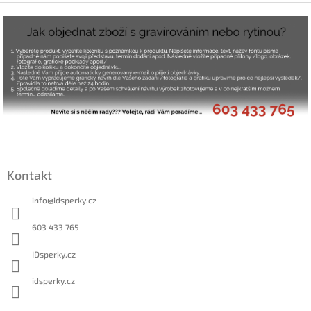
Z
á
Kontakt
p
a
info
@
idsperky.cz
t
í
603 433 765
IDsperky.cz
idsperky.cz