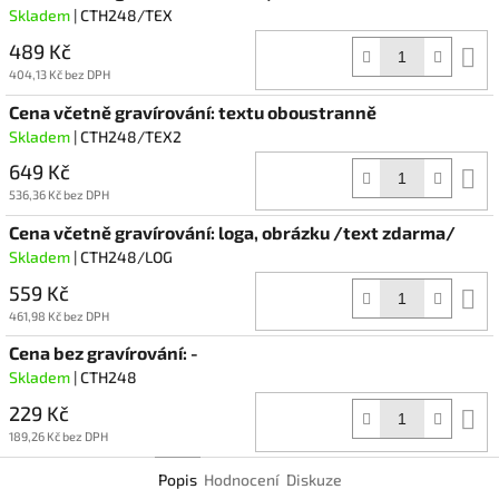
Skladem
| CTH248/TEX
489 Kč
D
k
404,13 Kč bez DPH
Cena včetně gravírování: textu oboustranně
Skladem
| CTH248/TEX2
649 Kč
D
k
536,36 Kč bez DPH
Cena včetně gravírování: loga, obrázku /text zdarma/
Skladem
| CTH248/LOG
559 Kč
D
k
461,98 Kč bez DPH
Cena bez gravírování: -
Skladem
| CTH248
229 Kč
D
k
189,26 Kč bez DPH
Popis
Hodnocení
Diskuze