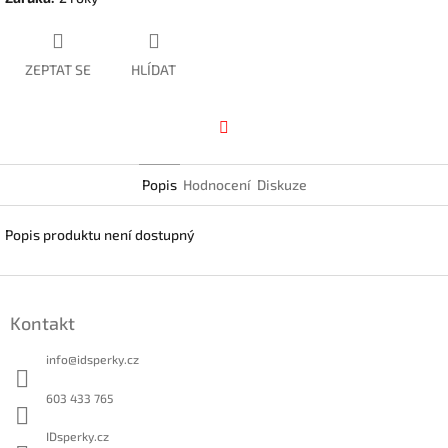
ZEPTAT SE
HLÍDAT
Facebook
Popis
Hodnocení
Diskuze
Popis produktu není dostupný
Z
á
Kontakt
p
a
info
@
idsperky.cz
t
í
603 433 765
IDsperky.cz