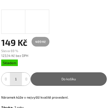
149 Kč
489 Kč
Sleva 69 %
123,14 Kč bez DPH
Měrná
Skladem
cena:
Do košíku
Náramek kůže v nejvyšší kvalitě provedení.
Záruka
:
2 roky