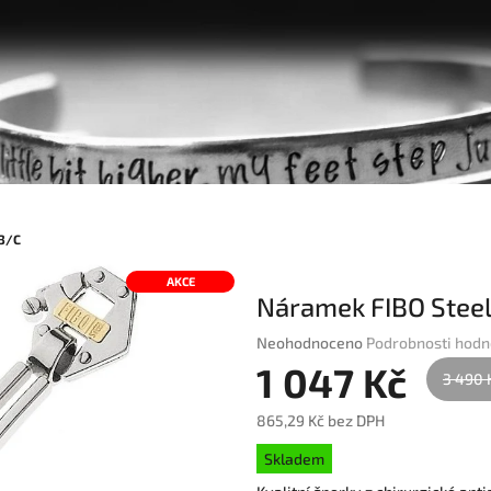
3/C
AKCE
Náramek FIBO Stee
Průměrné
Neohodnoceno
Podrobnosti hodn
hodnocení
1 047 Kč
3 490 
produktu
je
865,29 Kč bez DPH
0,0
Měrná
z
Skladem
cena:
5