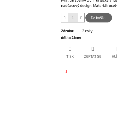
Kvalitní šperky z chirurgické anti
hvězdiček.
nadčasový design. Materiál: ocel
Do košíku
Záruka
:
2 roky
délka 21cm
:
TISK
ZEPTAT SE
HL
Facebook