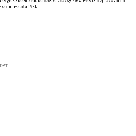
alergické oceli 316L od italské značky FIBO. Precizní zpracování a
+karbon+zlato 14kt.
ÍDAT