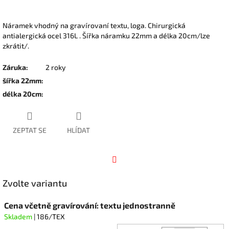
Náramek vhodný na gravírovaní textu, loga. Chirurgická
antialergická ocel 316L . Šířka náramku 22mm a délka 20cm/lze
zkrátit/.
Záruka
:
2 roky
šířka 22mm
:
délka 20cm
:
ZEPTAT SE
HLÍDAT
Facebook
Zvolte variantu
Cena včetně gravírování: textu jednostranně
Skladem
| 186/TEX