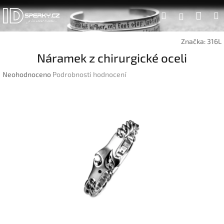
Přejít
Náku
Hledat
na
Přihlášen
obsah
koší
Značka:
316L
Náramek z chirurgické oceli
Průměrné
Neohodnoceno
Podrobnosti hodnocení
hodnocení
produktu
je
0,0
z
5
hvězdiček.