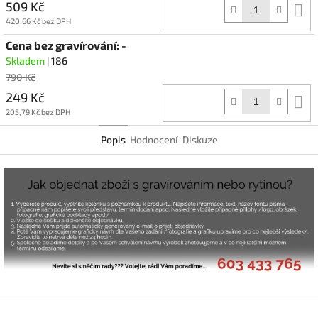
509 Kč
D
k
420,66 Kč bez DPH
Cena bez gravírování: -
Skladem
| 186
790 Kč
249 Kč
D
k
205,79 Kč bez DPH
Popis
Hodnocení
Diskuze
Z