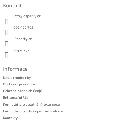
á
Kontakt
p
a
info
@
idsperky.cz
t
í
603 433 765
IDsperky.cz
idsperky.cz
Informace
Dodací podmínky
Obchodní podmínky
Ochrana osobních údajů
Reklamační řád
Formulář pro uplatnění reklamace
Formulář pro odstoupení od smlouvy
Kontakty