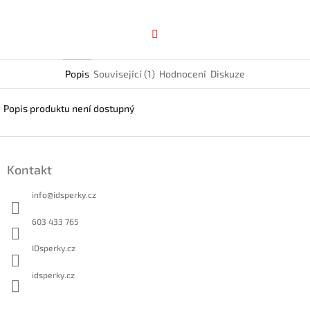
Facebook
Popis
Související (1)
Hodnocení
Diskuze
Popis produktu není dostupný
Z
á
Kontakt
p
a
info
@
idsperky.cz
t
í
603 433 765
IDsperky.cz
idsperky.cz