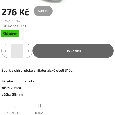
276 Kč
690 Kč
Sleva 60 %
276 Kč bez DPH
Měrná
Skladem
cena:
Do košíku
Šperk z chirurgické antialergické oceli 316L.
Záruka
:
2 roky
šířka 29mm
:
výška 58mm
:
ZEPTAT SE
HLÍDAT