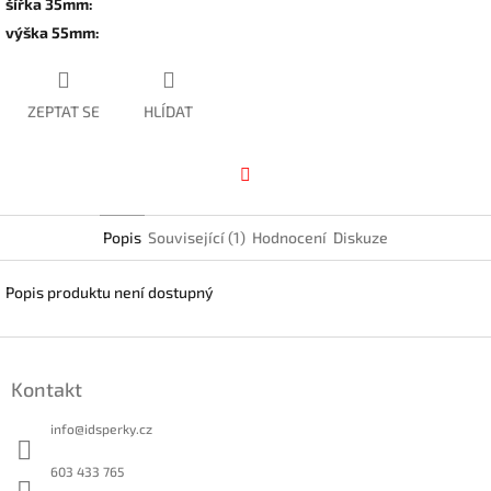
šířka 35mm
:
výška 55mm
:
ZEPTAT SE
HLÍDAT
Facebook
Popis
Související (1)
Hodnocení
Diskuze
Popis produktu není dostupný
Z
á
Kontakt
p
a
info
@
idsperky.cz
t
í
603 433 765