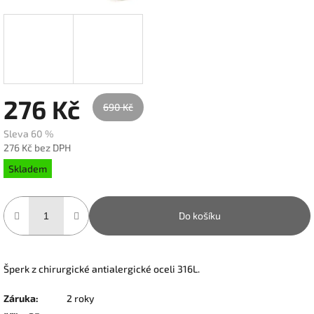
276 Kč
690 Kč
Sleva 60 %
276 Kč bez DPH
Měrná
Skladem
cena:
Do košíku
Šperk z chirurgické antialergické oceli 316L.
Záruka
:
2 roky