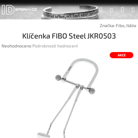
Přejít
Náku
Hledat
na
Přihlášen
obsah
koší
Značka:
Fibo, Itálie
Klíčenka FIBO Steel JKR0503
Průměrné
Neohodnoceno
Podrobnosti hodnocení
hodnocení
AKCE
produktu
je
0,0
z
5
hvězdiček.