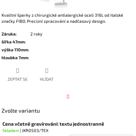
Kvalitní šperky z chirurgické antialergické oceli 316L od italské
značky FIBO. Precizní zpracování a nadčasový design.
Záruka
:
2 roky
šířka 47mm
:
výška 110mm
:
hloubka 7mm
:
ZEPTAT SE
HLÍDAT
Facebook
Zvolte variantu
Cena včetně gravírování: textu jednostranně
Skladem
| JKR0503/TEX