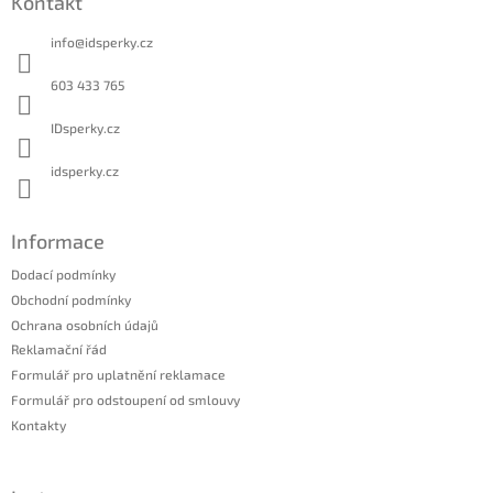
Kontakt
p
a
info
@
idsperky.cz
t
í
603 433 765
IDsperky.cz
idsperky.cz
Informace
Dodací podmínky
Obchodní podmínky
Ochrana osobních údajů
Reklamační řád
Formulář pro uplatnění reklamace
Formulář pro odstoupení od smlouvy
Kontakty