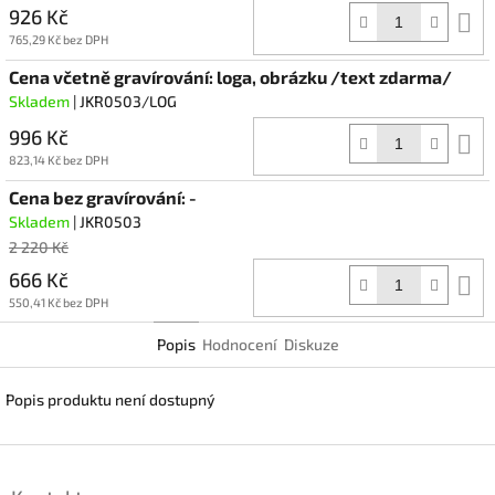
926 Kč
D
k
765,29 Kč bez DPH
Cena včetně gravírování: loga, obrázku /text zdarma/
Skladem
| JKR0503/LOG
996 Kč
D
k
823,14 Kč bez DPH
Cena bez gravírování: -
Skladem
| JKR0503
2 220 Kč
666 Kč
D
k
550,41 Kč bez DPH
Popis
Hodnocení
Diskuze
Popis produktu není dostupný
Z
á