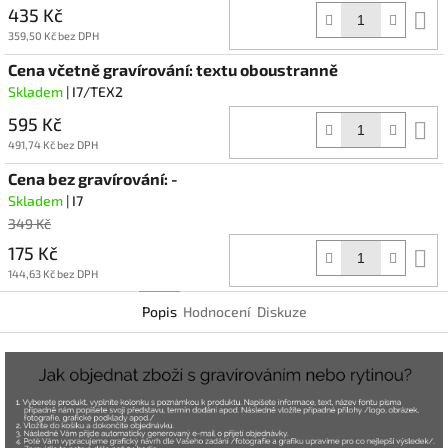
435 Kč
D
k
359,50 Kč bez DPH
Cena včetně gravírování: textu oboustranně
Skladem
| I7/TEX2
595 Kč
D
k
491,74 Kč bez DPH
Cena bez gravírování: -
Skladem
| I7
349 Kč
175 Kč
D
k
144,63 Kč bez DPH
Popis
Hodnocení
Diskuze