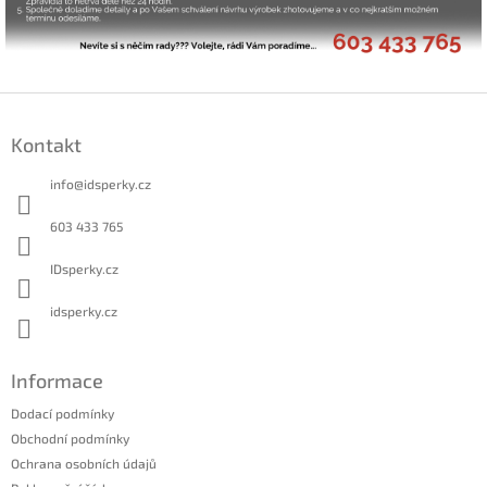
Z
á
Kontakt
p
a
info
@
idsperky.cz
t
í
603 433 765
IDsperky.cz
idsperky.cz
Informace
Dodací podmínky
Obchodní podmínky
Ochrana osobních údajů