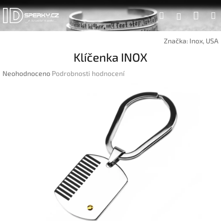
Přejít
Náku
Hledat
na
Přihlášen
obsah
koší
Značka:
Inox, USA
Klíčenka INOX
Průměrné
Neohodnoceno
Podrobnosti hodnocení
hodnocení
produktu
je
0,0
z
5
hvězdiček.