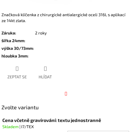
Značková klíčenka z chirurgické antialergické oceli 316L s aplikací
ze 14kt zlata.
Záruka
:
2 roky
šířka 24mm
:
výška 30/73mm
:
hloubka 3mm
:
ZEPTAT SE
HLÍDAT
Facebook
Zvolte variantu
Cena včetně gravírování: textu jednostranně
Skladem
| I7/TEX