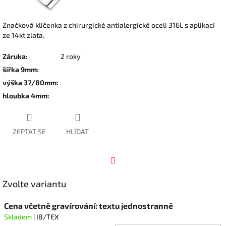
Značková klíčenka z chirurgické antialergické oceli 316L s aplikací
ze 14kt zlata.
Záruka
:
2 roky
šířka 9mm
:
výška 37/80mm
:
hloubka 4mm
:
ZEPTAT SE
HLÍDAT
Facebook
Zvolte variantu
Cena včetně gravírování: textu jednostranně
Skladem
| I8/TEX