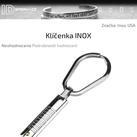
Přejít
Náku
Hledat
na
Přihlášen
obsah
koší
Značka:
Inox, USA
Klíčenka INOX
Průměrné
Neohodnoceno
Podrobnosti hodnocení
hodnocení
produktu
je
0,0
z
5
hvězdiček.