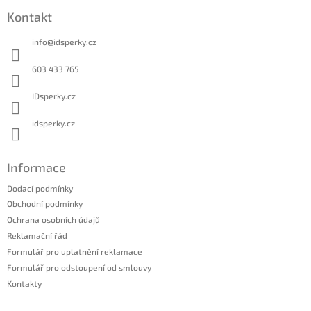
á
Kontakt
p
a
info
@
idsperky.cz
t
í
603 433 765
IDsperky.cz
idsperky.cz
Informace
Dodací podmínky
Obchodní podmínky
Ochrana osobních údajů
Reklamační řád
Formulář pro uplatnění reklamace
Formulář pro odstoupení od smlouvy
Kontakty