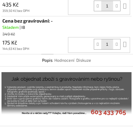
435 Kč
D
k
359,50 Kč bez DPH
Cena bez gravírování: -
Skladem
| I8
349 Kč
175 Kč
D
k
144,63 Kč bez DPH
Popis
Hodnocení
Diskuze
Z