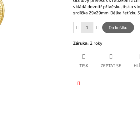
Ocelový přívěsek s řetízkem z chi
hvězdiček.
vkládá dovnitř přívěsku, tisk a vl
srdíčka 29x29mm. Délka řetízku 
Do košíku
Záruka
:
2 roky
TISK
ZEPTAT SE
HL
Facebook