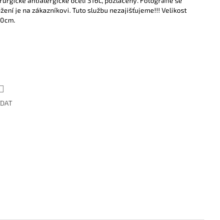
rurgické antialergické oceli 316L, pozlacený. Fotografie se
ožení je na zákazníkovi. Tuto službu nezajišťujeme!!! Velikost
50cm.
ÍDAT