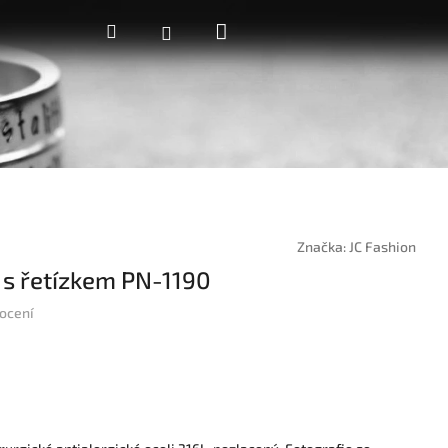
Nákupní
Hledat
Přihlášení
košík
Značka:
JC Fashion
 s řetízkem PN-1190
ocení