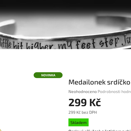
NOVINKA
Medailonek srdíčko
Průměrné
Neohodnoceno
Podrobnosti hodn
hodnocení
299 Kč
produktu
je
299 Kč bez DPH
0,0
Měrná
z
Skladem
cena:
5