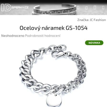
Přejít
Náku
Hledat
na
Přihlášen
obsah
koší
Značka:
JC Fashion
Ocelový náramek GS-1054
Průměrné
Neohodnoceno
Podrobnosti hodnocení
hodnocení
NOVINKA
produktu
je
0,0
z
5
hvězdiček.