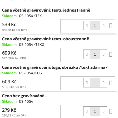
Cena včetně gravírování: textu jednostranně
Skladem
| GS-1054/TEX
539 Kč
D
k
445,45 Kč bez DPH
Cena včetně gravírování: textu oboustranně
Skladem
| GS-1054/TEX2
699 Kč
D
k
577,69 Kč bez DPH
Cena včetně gravírování: loga, obrázku /text zdarma/
Skladem
| GS-1054/LOG
609 Kč
D
k
503,31 Kč bez DPH
Cena bez gravírování: -
Skladem
| GS-1054
279 Kč
D
k
230,58 Kč bez DPH