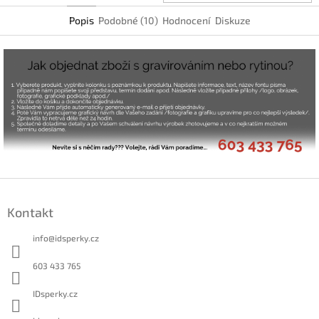
Popis
Podobné (10)
Hodnocení
Diskuze
Z
á
Kontakt
p
a
info
@
idsperky.cz
t
í
603 433 765
IDsperky.cz