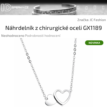
Přejít
Náku
Hledat
na
Přihlášen
obsah
koší
Značka:
JC Fashion
Náhrdelník z chirurgické oceli GX1189
Průměrné
Neohodnoceno
Podrobnosti hodnocení
hodnocení
NOVINKA
produktu
je
0,0
z
5
hvězdiček.