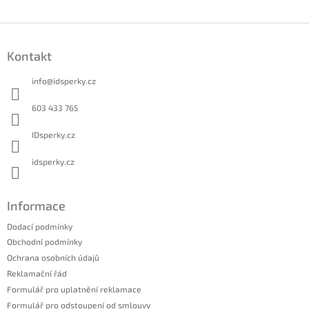
Z
á
Kontakt
p
a
info
@
idsperky.cz
t
í
603 433 765
IDsperky.cz
idsperky.cz
Informace
Dodací podmínky
Obchodní podmínky
Ochrana osobních údajů
Reklamační řád
Formulář pro uplatnění reklamace
Formulář pro odstoupení od smlouvy