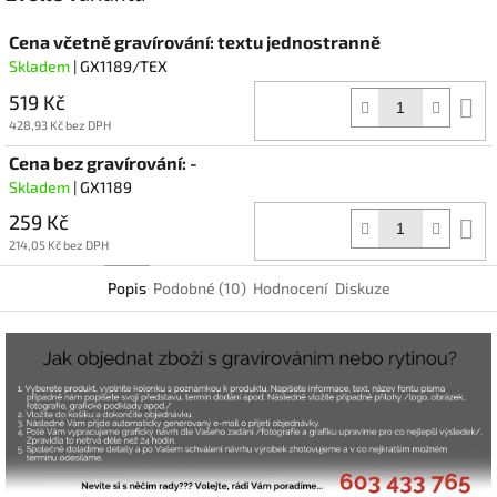
Cena včetně gravírování: textu jednostranně
Skladem
| GX1189/TEX
519 Kč
D
k
428,93 Kč bez DPH
Cena bez gravírování: -
Skladem
| GX1189
259 Kč
D
k
214,05 Kč bez DPH
Popis
Podobné (10)
Hodnocení
Diskuze