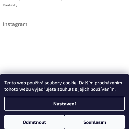
Kontakty
Instagram
Sledovat na Instagramu
Tento web používá soubory cookie. Dalším procházením
tohoto webu vyjadřujete souhlas s jejich používáním.
Facebook
Nastavení
Copyright 2026
IDsperky.cz
. Všechna práva vyhrazena.
Odmítnout
Souhlasím
Vytvořil Shoptet
Upravit nastavení cookies