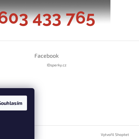
Facebook
IDsperky.cz
Souhlasím
ramu
Vytvořil Shoptet