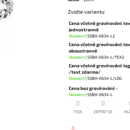
hvězdiček.
Zvolte variantu
Cena včetně gravírování: te
jednostranně
Skladem
| SSBH-0634-L2
Cena včetně gravírování: te
oboustranně
Skladem
| SSBH-0634-L/TEX2
Cena včetně gravírování: lo
/text zdarma/
Skladem
| SSBH-0634-L/LOG
Cena bez gravírování: -
Skladem
| SSBH-0634-L
TISK
ZEPTAT SE
HL