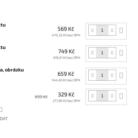
xtu
569 Kč
Do
koší
470,25 Kč bez DPH
xtu
749 Kč
Do
koší
619,01 Kč bez DPH
ga, obrázku
659 Kč
Do
koší
544,63 Kč bez DPH
329 Kč
Do
699 Kč
koší
271,90 Kč bez DPH
ÍDAT