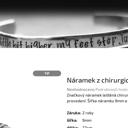
TIP
Náramek z chirurgi
Průměrné
Neohodnoceno
Podrobnosti hodn
hodnocení
Značkový náramek leštěná chirurgi
produktu
provedení. Šířka náramku 9mm a d
je
0,0
Záruka
:
2 roky
z
šířka
:
9mm
5
délka
:
22cm