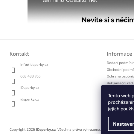
Z
á
Kontakt
Informace
p
a
Dodací podmínk
info
@
idsperky.cz
t
Obchodní podmí
í
603 433 765
Ochrana osobní
Reklamační řád
IDsperky.cz
Formulář pro u
Tento web p
Formulář pro o
idsperky.cz
procházením
Kontakty
jejich použí
Nastaven
Copyright 2026
IDsperky.cz
. Všechna práva vyhrazena.
Upravit nastavení 