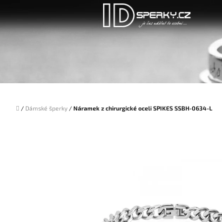
Přejít
na
obsah
Domů
/
Dámské šperky
/
Náramek z chirurgické oceli SPIKES SSBH-0634-L