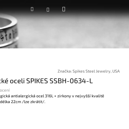
Nákupní
Hledat
Přihlášení
košík
Značka:
Spikes Steel Jewelry, USA
cké oceli SPIKES SSBH-0634-L
ocení
cká antialergická ocel 316L + zirkony v nejvyšší kvalitě
élka 22cm /lze zkrátit/.