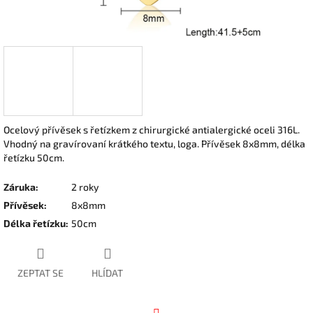
Ocelový přívěsek s řetízkem z chirurgické antialergické oceli 316L.
Vhodný na gravírovaní krátkého textu, loga. Přívěsek 8x8mm, délka
řetízku 50cm.
Záruka
:
2 roky
Přívěsek
:
8x8mm
Délka řetízku
:
50cm
ZEPTAT SE
HLÍDAT