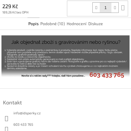
229 Kč
D
k
189,26 Kč bez DPH
Popis
Podobné (10)
Hodnocení
Diskuze
Z
á
Kontakt
p
a
info
@
idsperky.cz
t
í
603 433 765