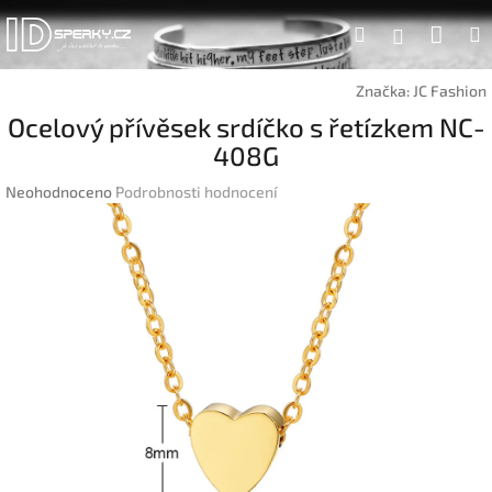
Přejít
Náku
Hledat
na
Přihlášen
obsah
koší
Značka:
JC Fashion
Ocelový přívěsek srdíčko s řetízkem NC-
408G
Průměrné
Neohodnoceno
Podrobnosti hodnocení
hodnocení
produktu
je
0,0
z
5
hvězdiček.