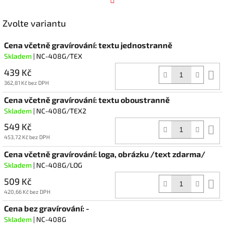
Facebook
Zvolte variantu
Cena včetně gravírování: textu jednostranně
Skladem
| NC-408G/TEX
439 Kč
D
k
362,81 Kč bez DPH
Cena včetně gravírování: textu oboustranně
Skladem
| NC-408G/TEX2
549 Kč
D
k
453,72 Kč bez DPH
Cena včetně gravírování: loga, obrázku /text zdarma/
Skladem
| NC-408G/LOG
509 Kč
D
k
420,66 Kč bez DPH
Cena bez gravírování: -
Skladem
| NC-408G