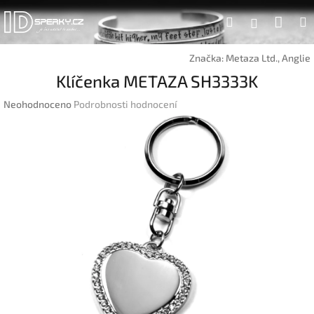
Přejít
Náku
Hledat
na
Přihlášen
obsah
koší
Značka:
Metaza Ltd., Anglie
Klíčenka METAZA SH3333K
Průměrné
Neohodnoceno
Podrobnosti hodnocení
hodnocení
produktu
je
0,0
z
5
hvězdiček.