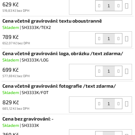
629 Kč
D
k
519,83 Kč bez DPH
Cena včetně gravírování: textu oboustranně
Skladem
| SH3333K/TEX2
789 Kč
D
k
652,07 Kč bez DPH
Cena včetně gravírování: loga, obrázku /text zdarma/
Skladem
| SH3333K/LOG
699 Kč
D
k
577,69 Kč bez DPH
Cena včetně gravírování: fotografie /text zdarma/
Skladem
| SH3333K/FOT
829 Kč
D
k
685,12 Kč bez DPH
Cena bez gravírování: -
Skladem
| SH3333K
369 Kč