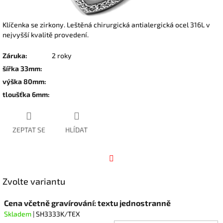
Klíčenka se zirkony. Leštěná chirurgická antialergická ocel 316L v
nejvyšší kvalitě provedení.
Záruka
:
2 roky
šířka 33mm
:
výška 80mm
:
tloušťka 6mm
:
ZEPTAT SE
HLÍDAT
Facebook
Zvolte variantu
Cena včetně gravírování: textu jednostranně
Skladem
| SH3333K/TEX