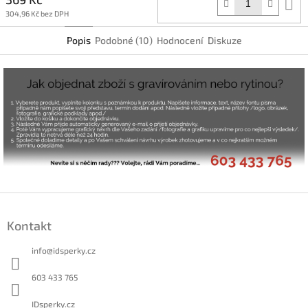
D
k
304,96 Kč bez DPH
Popis
Podobné (10)
Hodnocení
Diskuze
Z
á
Kontakt
p
a
info
@
idsperky.cz
t
í
603 433 765
IDsperky.cz