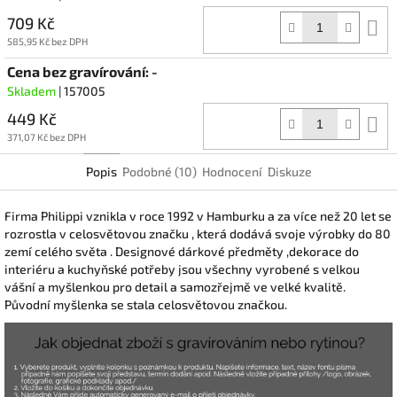
709 Kč
D
k
585,95 Kč bez DPH
Cena bez gravírování: -
Skladem
| 157005
449 Kč
D
k
371,07 Kč bez DPH
Popis
Podobné (10)
Hodnocení
Diskuze
Firma Philippi vznikla v roce 1992 v Hamburku a za více než 20 let se
rozrostla v celosvětovou značku , která dodává svoje výrobky do 80
zemí celého světa . Designové dárkové předměty ,dekorace do
interiéru a kuchyňské potřeby jsou všechny vyrobené s velkou
vášní a myšlenkou pro detail a samozřejmě ve velké kvalitě.
Původní myšlenka se stala celosvětovou značkou.