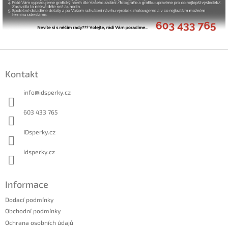
Z
á
Kontakt
p
a
info
@
idsperky.cz
t
í
603 433 765
IDsperky.cz
idsperky.cz
Informace
Dodací podmínky
Obchodní podmínky
Ochrana osobních údajů