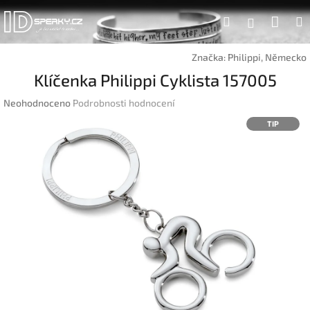
Přejít
Náku
Hledat
na
Přihlášen
obsah
koší
Značka:
Philippi, Německo
Klíčenka Philippi Cyklista 157005
Průměrné
Neohodnoceno
Podrobnosti hodnocení
hodnocení
TIP
produktu
je
0,0
z
5
hvězdiček.