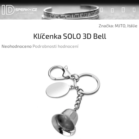
Přejít
Náku
Hledat
na
Přihlášen
obsah
koší
Značka:
MJTO, Itálie
Klíčenka SOLO 3D Bell
Průměrné
Neohodnoceno
Podrobnosti hodnocení
hodnocení
produktu
je
0,0
z
5
hvězdiček.