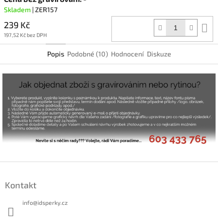
Skladem
| ZER157
239 Kč
D
k
197,52 Kč bez DPH
Popis
Podobné (10)
Hodnocení
Diskuze
Z
á
Kontakt
p
a
info
@
idsperky.cz
t