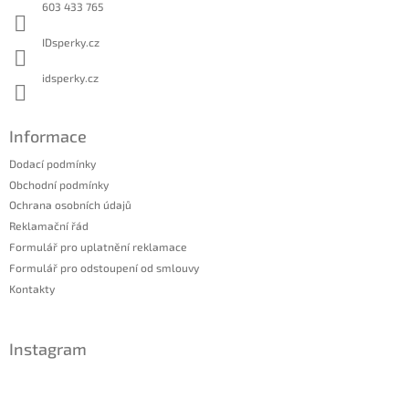
í
603 433 765
IDsperky.cz
idsperky.cz
Informace
Dodací podmínky
Obchodní podmínky
Ochrana osobních údajů
Reklamační řád
Formulář pro uplatnění reklamace
Formulář pro odstoupení od smlouvy
Kontakty
Instagram