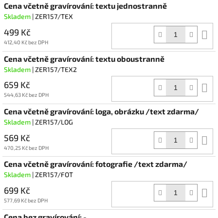
Cena včetně gravírování: textu jednostranně
Skladem
| ZER157/TEX
499 Kč
D
k
412,40 Kč bez DPH
Cena včetně gravírování: textu oboustranně
Skladem
| ZER157/TEX2
659 Kč
D
k
544,63 Kč bez DPH
Cena včetně gravírování: loga, obrázku /text zdarma/
Skladem
| ZER157/LOG
569 Kč
D
k
470,25 Kč bez DPH
Cena včetně gravírování: fotografie /text zdarma/
Skladem
| ZER157/FOT
699 Kč
D
k
577,69 Kč bez DPH
Cena bez gravírování: -