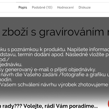
Popis
Podobné (10)
Hodnocení
Diskuze