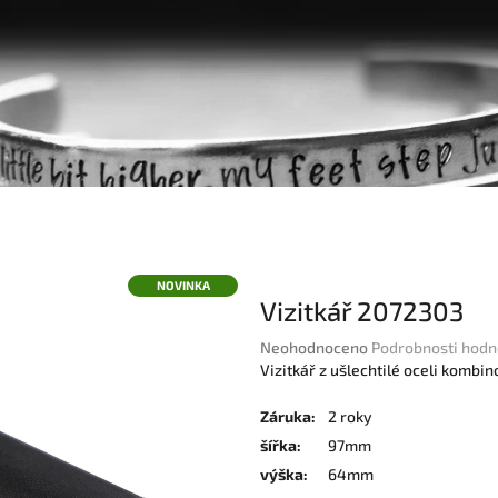
NOVINKA
Vizitkář 2072303
Průměrné
Neohodnoceno
Podrobnosti hodn
hodnocení
Vizitkář z ušlechtilé oceli kombi
produktu
je
Záruka
:
2 roky
0,0
šířka
:
97mm
z
výška
:
64mm
5