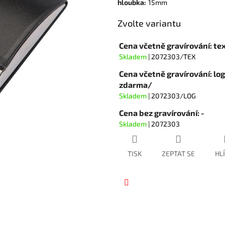
hvězdiček.
hloubka
:
15mm
Zvolte variantu
Cena včetně gravírování: te
Skladem
| 2072303/TEX
Cena včetně gravírování: lo
zdarma/
Skladem
| 2072303/LOG
Cena bez gravírování: -
Skladem
| 2072303
TISK
ZEPTAT SE
HL
Facebook