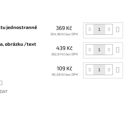
xtu jednostranně
369 Kč
Do
koší
304,96 Kč bez DPH
ga, obrázku /text
439 Kč
Do
koší
362,81 Kč bez DPH
109 Kč
Do
koší
90,08 Kč bez DPH
ÍDAT