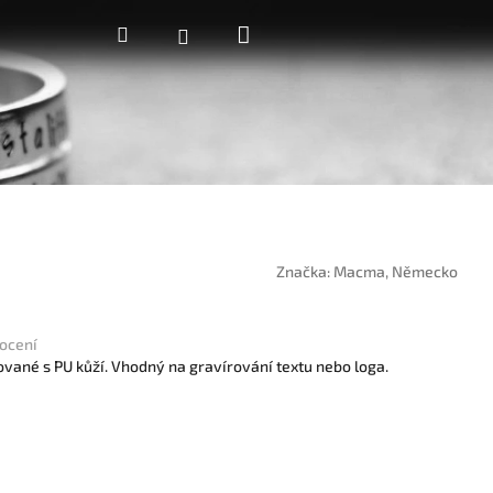
Nákupní
Hledat
Přihlášení
košík
Značka:
Macma, Německo
ocení
nované s PU kůží. Vhodný na gravírování textu nebo loga.