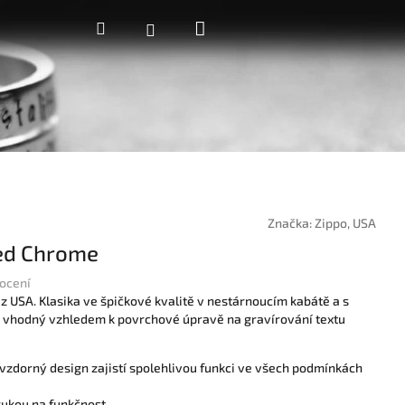
Nákupní
Hledat
Přihlášení
košík
Značka:
Zippo, USA
ed Chrome
ocení
 USA. Klasika ve špičkové kvalitě v nestárnoucím kabátě a s
je vhodný vzhledem k povrchové úpravě na gravírování textu
vzdorný design zajistí spolehlivou funkci ve všech podmínkách
rukou na funkčnost