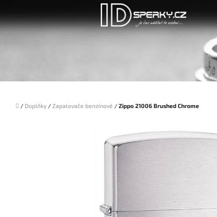
Přejít
na
obsah
Domů
/
Doplňky
/
Zapalovače benzínové
/
Zippo 21006 Brushed Chrome