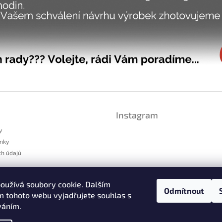
Instagram
y
nky
ch údajů
platnění reklamace
oužívá soubory cookie. Dalším
dstoupení od smlouvy
Odmítnout
 tohoto webu vyjadřujete souhlas s
váním.
Sledovat na Instag