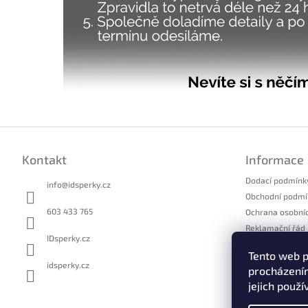
Z
á
Kontakt
Informace
p
a
Dodací podmínk
info
@
idsperky.cz
t
Obchodní podmí
í
603 433 765
Ochrana osobní
Reklamační řád
IDsperky.cz
Formulář pro u
Tento web p
Formulář pro o
idsperky.cz
procházením
Kontakty
jejich použí