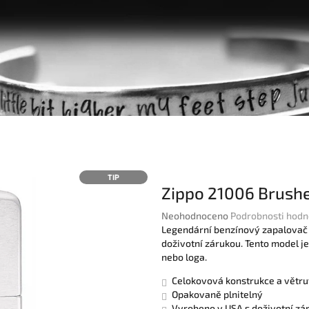
TIP
Zippo 21006 Brush
Průměrné
Neohodnoceno
Podrobnosti hodn
hodnocení
Legendární benzínový zapalovač z
produktu
doživotní zárukou. Tento model 
je
nebo loga.
0,0
Celokovová konstrukce a větru
z
Opakovaně plnitelný
5
Vyrobeno v USA s doživotní zá