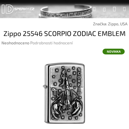
Přejít
Náku
Hledat
na
Přihlášen
obsah
koší
Značka:
Zippo, USA
Zippo 25546 SCORPIO ZODIAC EMBLEM
Průměrné
Neohodnoceno
Podrobnosti hodnocení
hodnocení
NOVINKA
produktu
je
0,0
z
5
hvězdiček.