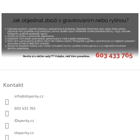
Z
á
Kontakt
p
a
info
@
idsperky.cz
t
í
603 433 765
IDsperky.cz
idsperky.cz