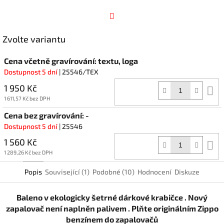
Facebook
Zvolte variantu
Cena včetně gravírování: textu, loga
Dostupnost 5 dní
| 25546/TEX
1 950 Kč
D
k
1 611,57 Kč bez DPH
Cena bez gravírování: -
Dostupnost 5 dní
| 25546
1 560 Kč
D
k
1 289,26 Kč bez DPH
Popis
Související (1)
Podobné (10)
Hodnocení
Diskuze
Baleno v ekologicky šetrné dárkové krabičce . Nový
zapalovač není naplněn palivem . Plňte originálním Zippo
benzínem do zapalovačů