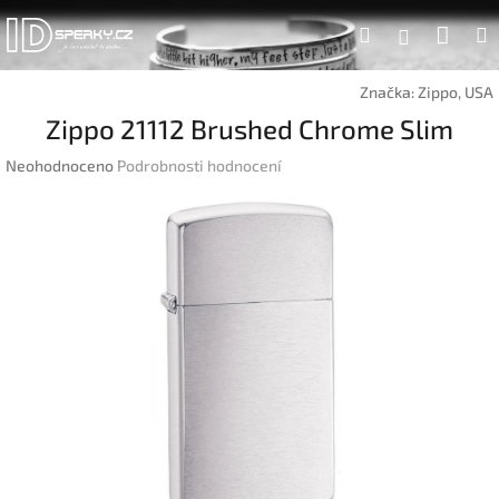
Přejít
Náku
Hledat
na
Přihlášen
obsah
koší
Značka:
Zippo, USA
Zippo 21112 Brushed Chrome Slim
Průměrné
Neohodnoceno
Podrobnosti hodnocení
hodnocení
produktu
je
0,0
z
5
hvězdiček.