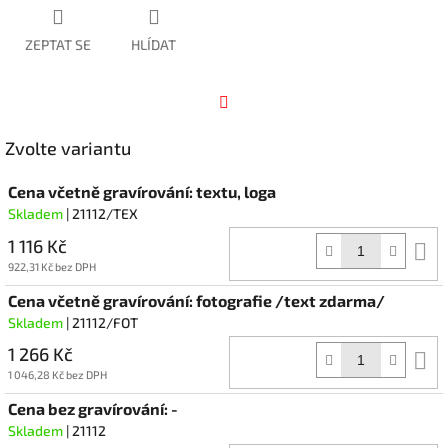
ZEPTAT SE
HLÍDAT
Facebook
Zvolte variantu
Cena včetně gravírování: textu, loga
Skladem
| 21112/TEX
1 116 Kč
D
k
922,31 Kč bez DPH
Cena včetně gravírování: fotografie /text zdarma/
Skladem
| 21112/FOT
1 266 Kč
D
k
1 046,28 Kč bez DPH
Cena bez gravírování: -
Skladem
| 21112