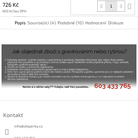
726 Kč
D
k
600 Kč bez DPH
Popis
Související (4)
Podobné (10)
Hodnocení
Diskuze
Z
á
Kontakt
p
a
info
@
idsperky.cz
t
í