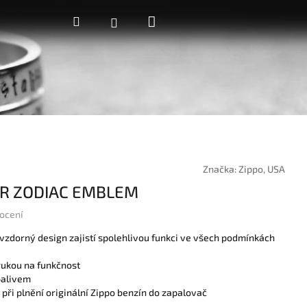
Nákupní
Hledat
Přihlášení
košík
Značka:
Zippo, USA
ER ZODIAC EMBLEM
ocení
vzdorný design zajistí spolehlivou funkci ve všech podmínkách
rukou na funkčnost
palivem
 při plnění originální Zippo benzín do zapalovač