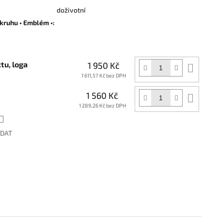
doživotní
kruhu • Emblém •
:
tu, loga
1 950 Kč
Do
koší
1 611,57 Kč bez DPH
1 560 Kč
Do
koší
1 289,26 Kč bez DPH
ÍDAT