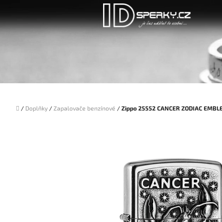
Přejít
na
obsah
Domů
/
Doplňky
/
Zapalovače benzínové
/
Zippo 25552 CANCER ZODIAC EMBL