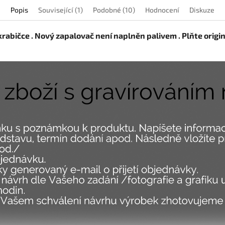
Popis
Související (1)
Podobné (10)
Hodnocení
Diskuze
krabičce . Nový zapalovač není naplněn palivem . Plňte orig