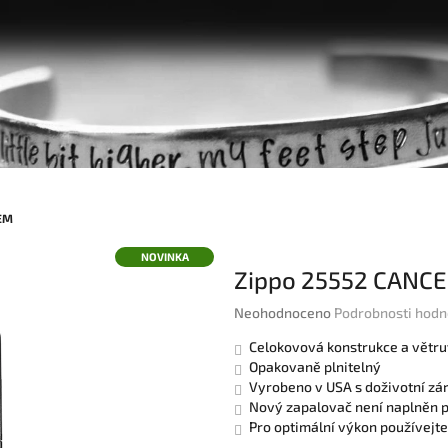
EM
NOVINKA
Zippo 25552 CANC
Průměrné
Neohodnoceno
Podrobnosti hodn
hodnocení
Celokovová konstrukce a větru
produktu
Opakovaně plnitelný
je
Vyrobeno v USA s doživotní zá
0,0
Nový zapalovač není naplněn 
z
Pro optimální výkon používejte
5