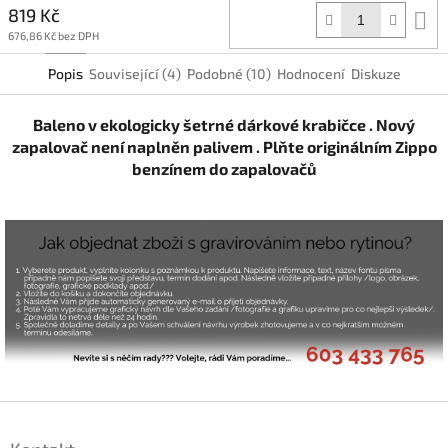
819 Kč
D
k
676,86 Kč bez DPH
Popis
Související (4)
Podobné (10)
Hodnocení
Diskuze
Baleno v ekologicky šetrné dárkové krabičce . Nový
zapalovač není naplněn palivem . Plňte originálním Zippo
benzínem do zapalovačů
Z
á