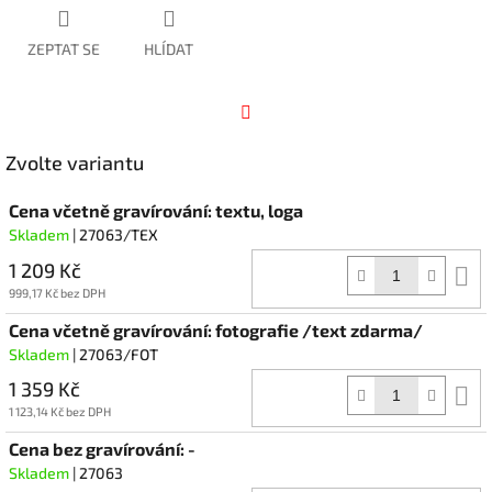
ZEPTAT SE
HLÍDAT
Facebook
Zvolte variantu
Cena včetně gravírování: textu, loga
Skladem
| 27063/TEX
1 209 Kč
D
k
999,17 Kč bez DPH
Cena včetně gravírování: fotografie /text zdarma/
Skladem
| 27063/FOT
1 359 Kč
D
k
1 123,14 Kč bez DPH
Cena bez gravírování: -
Skladem
| 27063