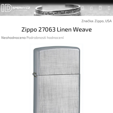
Přejít
Náku
Hledat
na
Přihlášen
obsah
koší
Značka:
Zippo, USA
Zippo 27063 Linen Weave
Průměrné
Neohodnoceno
Podrobnosti hodnocení
hodnocení
produktu
je
0,0
z
5
hvězdiček.