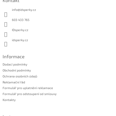
Kontakt
p
a
info
@
idsperky.cz
t
í
603 433 765
IDsperky.cz
idsperky.cz
Informace
Dodací podmínky
Obchodní podmínky
Ochrana osobních údajů
Reklamační řád
Formulář pro uplatnění reklamace
Formulář pro odstoupení od smlouvy
Kontakty