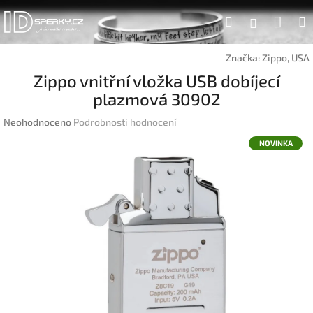
Přejít
Náku
Hledat
na
Přihlášen
obsah
koší
Značka:
Zippo, USA
Zippo vnitřní vložka USB dobíjecí
plazmová 30902
Průměrné
Neohodnoceno
Podrobnosti hodnocení
hodnocení
NOVINKA
produktu
je
0,0
z
5
hvězdiček.