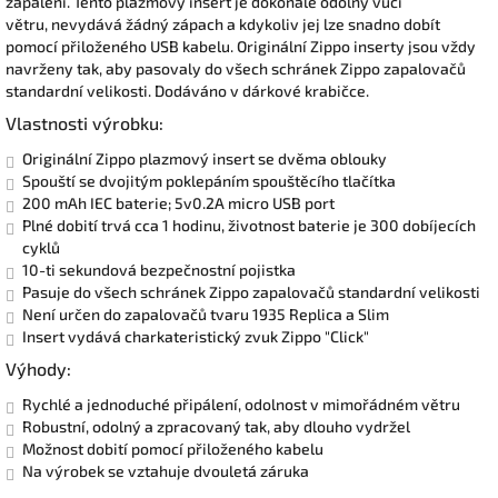
zapálení. Tento plazmový insert je dokonale odolný vůči
větru, nevydává žádný zápach a kdykoliv jej lze snadno dobít
pomocí přiloženého USB kabelu. Originální Zippo inserty jsou vždy
navrženy tak, aby pasovaly do všech schránek Zippo zapalovačů
standardní velikosti. Dodáváno v dárkové krabičce.
Vlastnosti výrobku:
Originální Zippo plazmový insert se dvěma oblouky
Spouští se dvojitým poklepáním spouštěcího tlačítka
200 mAh IEC baterie; 5v0.2A micro USB port
Plné dobití trvá cca 1 hodinu, životnost baterie je 300 dobíjecích
cyklů
10-ti sekundová bezpečnostní pojistka
Pasuje do všech schránek Zippo zapalovačů standardní velikosti
Není určen do zapalovačů tvaru 1935 Replica a Slim
Insert vydává charkateristický zvuk Zippo "Click"
Výhody:
Rychlé a jednoduché připálení, odolnost v mimořádném větru
Robustní, odolný a zpracovaný tak, aby dlouho vydržel
Možnost dobití pomocí přiloženého kabelu
Na výrobek se vztahuje dvouletá záruka