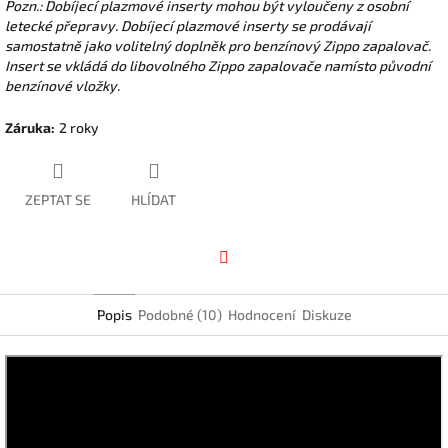
Pozn.: Dobíjecí plazmové inserty mohou být vyloučeny z osobní
letecké přepravy. Dobíjecí plazmové inserty se prodávají
samostatně jako volitelný doplněk pro benzínový Zippo zapalovač.
Insert se vkládá do libovolného Zippo zapalovače namísto původní
benzínové vložky.
Záruka
:
2 roky
ZEPTAT SE
HLÍDAT
Facebook
Popis
Podobné (10)
Hodnocení
Diskuze