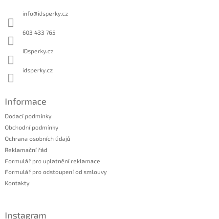
a
info
@
idsperky.cz
t
í
603 433 765
IDsperky.cz
idsperky.cz
Informace
Dodací podmínky
Obchodní podmínky
Ochrana osobních údajů
Reklamační řád
Formulář pro uplatnění reklamace
Formulář pro odstoupení od smlouvy
Kontakty
Instagram