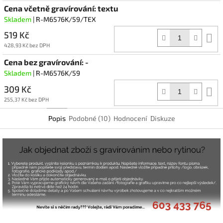
Cena včetně gravírování: textu
Skladem
| R-M6576K/59/TEX
519 Kč
D
k
428,93 Kč bez DPH
Cena bez gravírování: -
Skladem
| R-M6576K/59
309 Kč
D
k
255,37 Kč bez DPH
Popis
Podobné (10)
Hodnocení
Diskuze