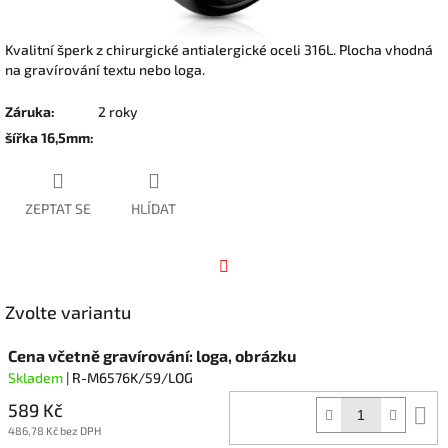
Kvalitní šperk z chirurgické antialergické oceli 316L. Plocha vhodná
na gravírování textu nebo loga.
Záruka
:
2 roky
šířka 16,5mm
:
ZEPTAT SE
HLÍDAT
Facebook
Zvolte variantu
Cena včetně gravírování: loga, obrázku
Skladem
| R-M6576K/59/LOG
589 Kč
D
k
486,78 Kč bez DPH