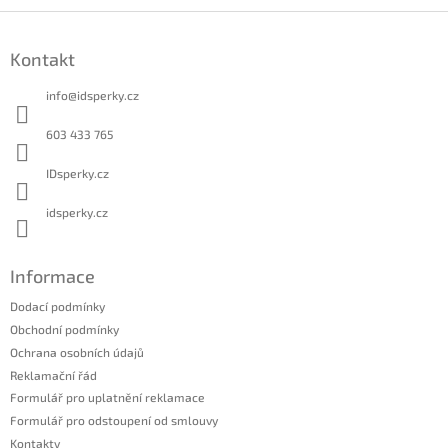
Z
á
Kontakt
p
a
info
@
idsperky.cz
t
í
603 433 765
IDsperky.cz
idsperky.cz
Informace
Dodací podmínky
Obchodní podmínky
Ochrana osobních údajů
Reklamační řád
Formulář pro uplatnění reklamace
Formulář pro odstoupení od smlouvy
Kontakty