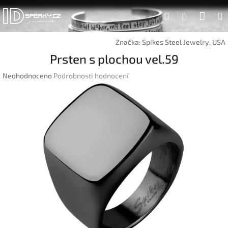
Přejít
Náku
Hledat
na
Přihlášen
obsah
koší
Značka:
Spikes Steel Jewelry, USA
Prsten s plochou vel.59
Průměrné
Neohodnoceno
Podrobnosti hodnocení
hodnocení
produktu
je
0,0
z
5
hvězdiček.