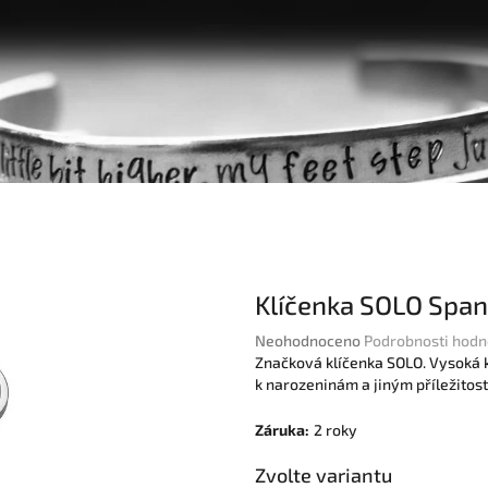
Klíčenka SOLO Spa
Průměrné
Neohodnoceno
Podrobnosti hodn
hodnocení
Značková klíčenka SOLO. Vysoká k
produktu
k narozeninám a jiným příležito
je
0,0
Záruka
:
2 roky
z
5
Zvolte variantu