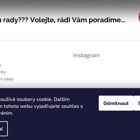
Instagram
y
nky
ch údajů
platnění reklamace
oužívá soubory cookie. Dalším
dstoupení od smlouvy
Odmítnout
 tohoto webu vyjadřujete souhlas s
váním.
Sledovat na Instag
í
cookies