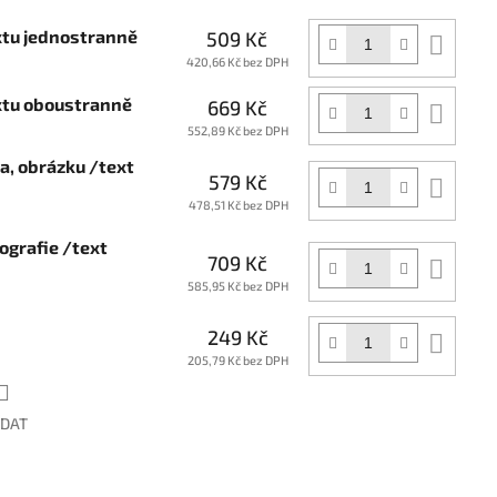
xtu jednostranně
509 Kč
Do
koší
420,66 Kč bez DPH
extu oboustranně
669 Kč
Do
koší
552,89 Kč bez DPH
ga, obrázku /text
579 Kč
Do
koší
478,51 Kč bez DPH
ografie /text
709 Kč
Do
koší
585,95 Kč bez DPH
249 Kč
Do
koší
205,79 Kč bez DPH
ÍDAT