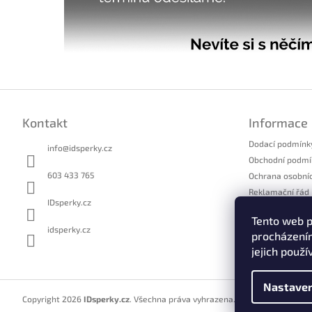
Z
á
Kontakt
Informace
p
a
Dodací podmínk
info
@
idsperky.cz
t
Obchodní podmí
í
603 433 765
Ochrana osobní
Reklamační řád
IDsperky.cz
Formulář pro u
Tento web p
Formulář pro o
idsperky.cz
procházením
Kontakty
jejich použí
Nastaven
Copyright 2026
IDsperky.cz
. Všechna práva vyhrazena.
Upravit nastavení 