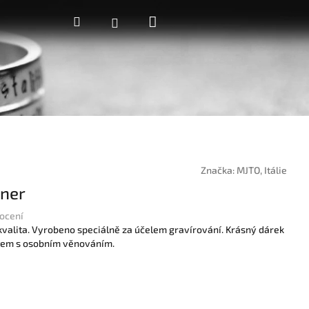
Nákupní
Hledat
Přihlášení
košík
Značka:
MJTO, Itálie
nner
ocení
valita. Vyrobeno speciálně za účelem gravírování. Krásný dárek
stem s osobním věnováním.