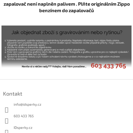
zapalovač není naplněn palivem . Plňte originálním Zippo
benzínem do zapalovačů
Z
á
Kontakt
p
a
info
@
idsperky.cz
t
í
603 433 765
IDsperky.cz