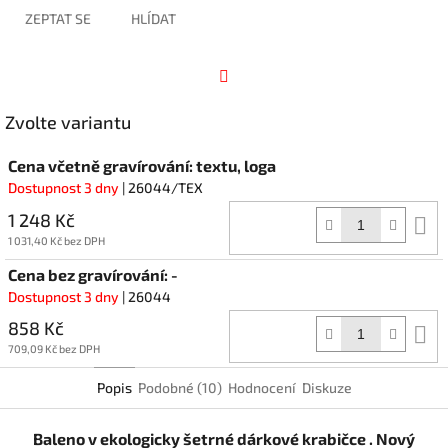
ZEPTAT SE
HLÍDAT
Facebook
Zvolte variantu
Cena včetně gravírování: textu, loga
Dostupnost 3 dny
| 26044/TEX
1 248 Kč
D
k
1 031,40 Kč bez DPH
Cena bez gravírování: -
Dostupnost 3 dny
| 26044
858 Kč
D
k
709,09 Kč bez DPH
Popis
Podobné (10)
Hodnocení
Diskuze
Baleno v ekologicky šetrné dárkové krabičce . Nový