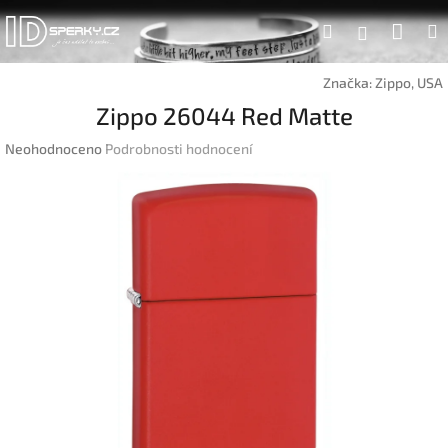
Přejít
Náku
Hledat
na
Přihlášen
obsah
koší
Značka:
Zippo, USA
Zippo 26044 Red Matte
Průměrné
Neohodnoceno
Podrobnosti hodnocení
hodnocení
produktu
je
0,0
z
5
hvězdiček.